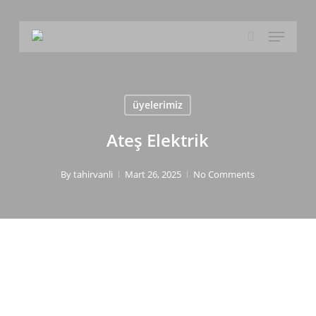
Skip
to
Menu
main
search
content
üyelerimiz
Ateş Elektrik
By
tahirvanli
Mart 26, 2025
No Comments